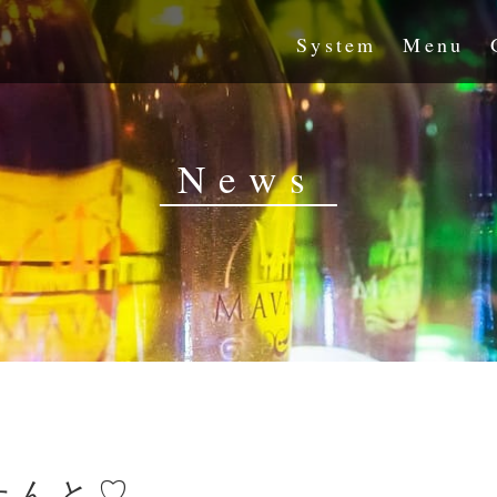
System
Menu
News
たんと♡