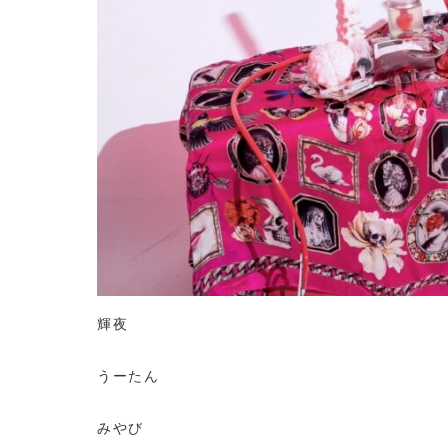
輝夜
うーたん
みやび