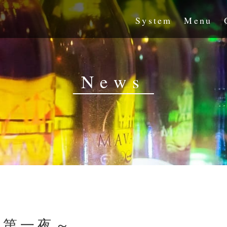
System
Menu
News
～第一夜～