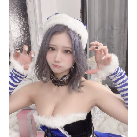
の
ク
リ
ス
マ
ス
オ
フ
会