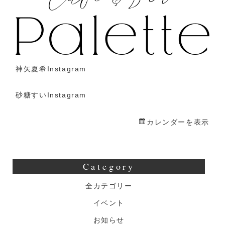
砂
糖
す
い
一
神矢夏希Instagram
日
店
砂糖すいInstagram
長
カレンダーを表示
Category
全カテゴリー
イベント
お知らせ