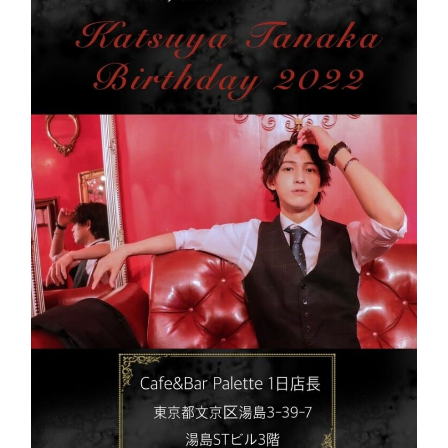
生
誕
祭