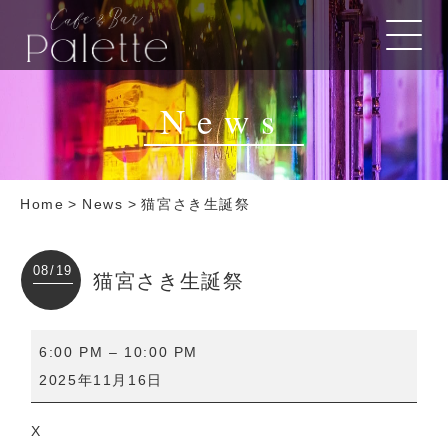
News
Home
>
News
>
猫宮さき生誕祭
08/19
猫宮さき生誕祭
猫
6:00 PM
–
10:00 PM
宮
2025年11月16日
さ
き
X