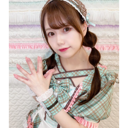
プ
ロ
デ
ュ
ー
ス
カ
フ
ェ