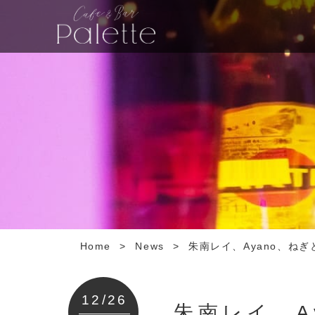
Home
>
News
>
朱南レイ、Ayano、ね
12/26
朱南レイ、A