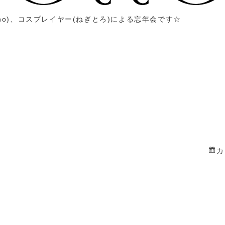
no)
、コスプレイヤー
(
ねぎとろ
)
による忘年会です☆
カ