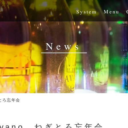
System
Menu
News
ぎとろ忘年会
yano、ねぎとろ忘年会