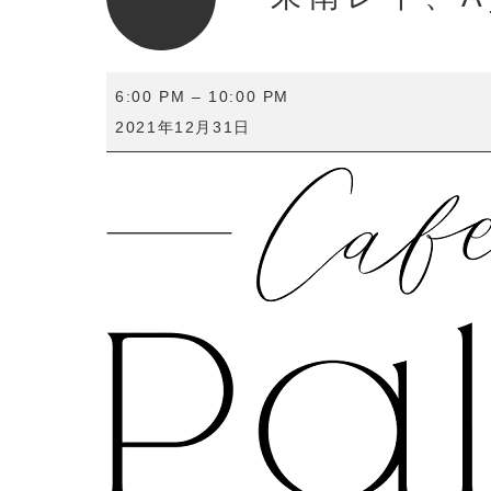
朱
6:00 PM
–
10:00 PM
南
2021年12月31日
レ
イ、
Ayano、
ね
ぎ
と
ろ
忘
年
会