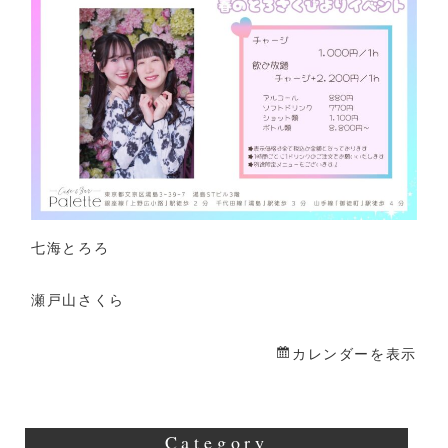
さ
く
び
よ
り
イ
ベ
ン
ト
七海とろろ
瀬戸山さくら
カレンダーを表示
Category