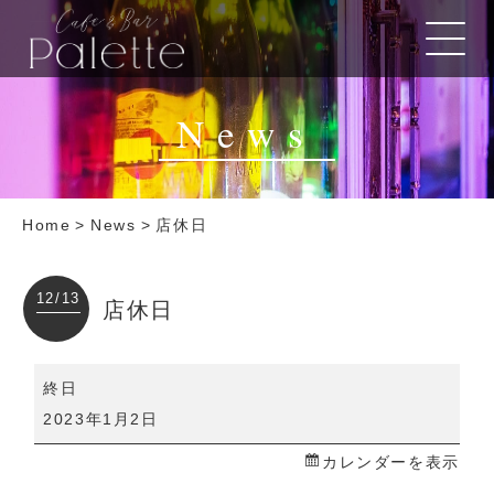
News
Home
>
News
>
店休日
12/13
店休日
店
終日
休
2023年1月2日
日
カレンダーを表示