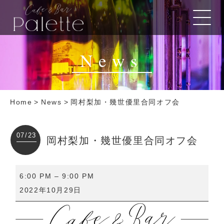
News
Home
>
News
>
岡村梨加・幾世優里合同オフ会
07/23
岡村梨加・幾世優里合同オフ会
岡
6:00 PM
–
9:00 PM
村
2022年10月29日
梨
加・