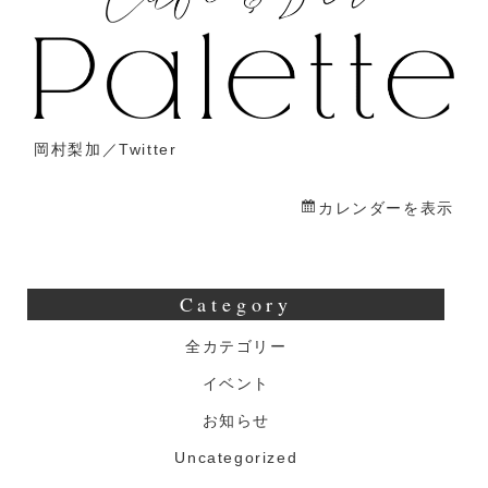
幾
世
優
里
合
岡村梨加／
Twitter
同
オ
カレンダーを表示
フ
会
Category
全カテゴリー
イベント
お知らせ
Uncategorized