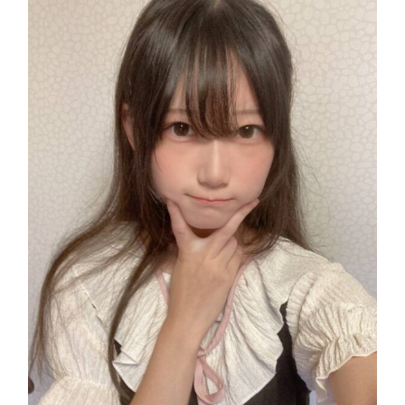
い
生
誕
祭