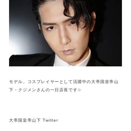
帝
山
下・
ク
ジ
メ
ン
BL
執
事
モデル、コスプレイヤーとして活躍中の大帝国皇帝山
会
下・クジメンさんの一日店長です
☆
大帝国皇帝山下 Twitter