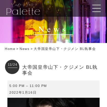
News
Home
>
News
>
大帝国皇帝山下・クジメン BL執事会
11/24
大帝国皇帝山下・クジメン BL執
事会
大
5:00 PM
–
11:00 PM
帝
2022年1月16日
国
皇