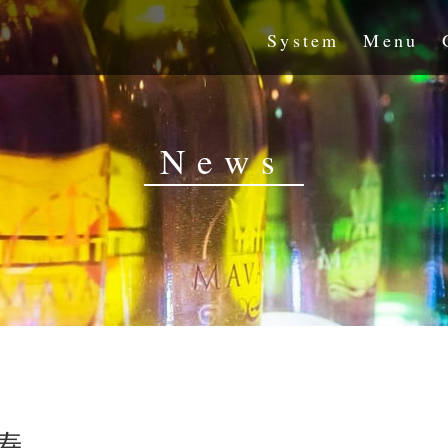
System
Menu
News
寿