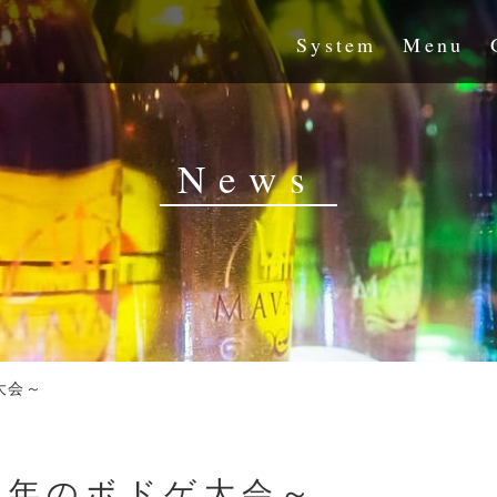
System
Menu
News
大会～
新年のボドゲ大会～