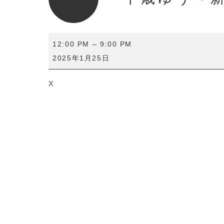
千
12:00 PM
–
9:00 PM
歳
2025年1月25日
ゆ
う
X
～
新
年
の
ボ
ド
ゲ
大
会
～