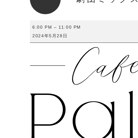
劇
6:00 PM
–
11:00 PM
団
2024年5月28日
ミ
ッ
ク
ス
ド
ッ
グ
ス
交
流
会