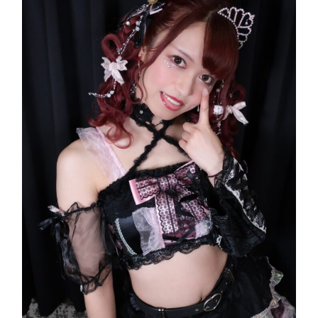
生
誕
祭