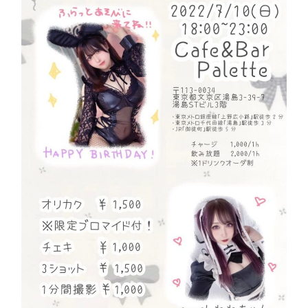
て
生
誕
祭