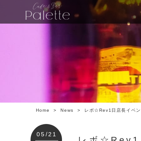
Home
>
News
>
レボ☆Rev1日店長イベ
05/21
レボ☆Rev