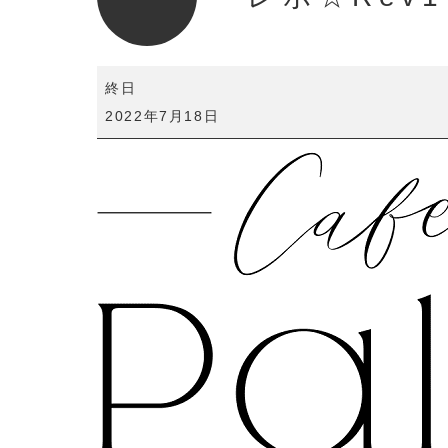
レ
終日
ボ
2022年7月18日
☆Rev1
日
店
長
イ
ベ
ン
ト！