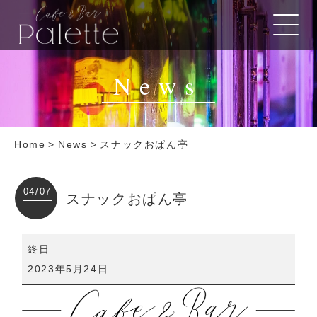
News
Home
>
News
>
スナックおぱん亭
04/07
スナックおぱん亭
ス
終日
ナ
2023年5月24日
ッ
ク