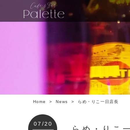
Home
>
News
>
らめ・りこ一日店長
07/20
らめ・りこ