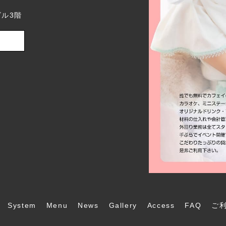
ビル3階
System
Menu
News
Gallery
Access
FAQ
ご