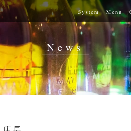
System
Menu
News
日店長