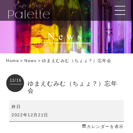
News
Home
>
News
>
ゆまえむみむ（ちょょ？）忘年会
11/16
ゆまえむみむ（ちょょ？）忘年
会
ゆ
終日
ま
2022年12月21日
え
カレンダーを表示
む