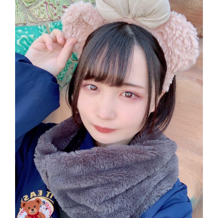
ん
一
日
店
長