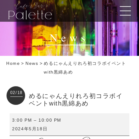
News
Home
>
News
>
めるにゃんえりれろ初コラボイベント
with黒綿あめ
02/18
めるにゃんえりれろ初コラボイ
ベントwith黒綿あめ
め
3:00 PM
–
10:00 PM
る
2024年5月18日
に