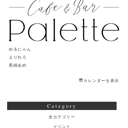
ゃ
ん
え
り
れ
ろ
めるにゃん
初
えりれろ
コ
黒綿あめ
ラ
ボ
カレンダーを表示
イ
ベ
ン
Category
ト
with
全カテゴリー
黒
イベント