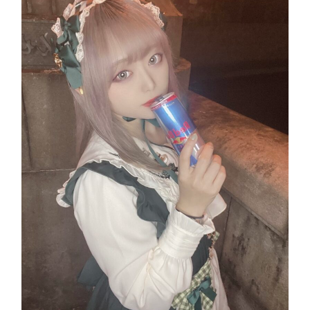
ん
と
新
年
会