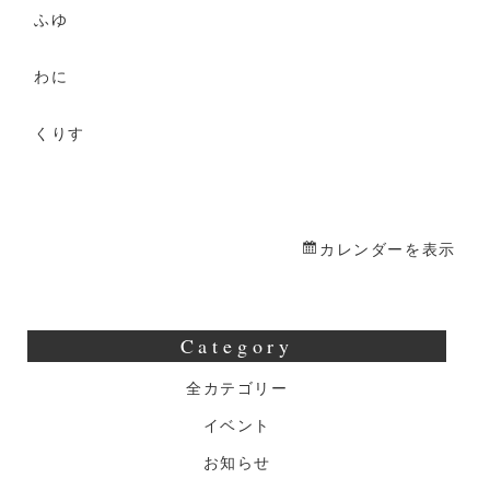
に・
ふゆ
く
り
わに
す
くりす
バ
レ
ン
タ
カレンダーを表示
イ
ン
イ
Category
ベ
ン
全カテゴリー
ト
イベント
お知らせ