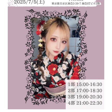
イ
ベ
ン
ト