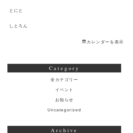
と
ろ
とにと
ん
しとろん
一
日
カレンダーを表示
店
長
Category
全カテゴリー
イベント
お知らせ
Uncategorized
Archive