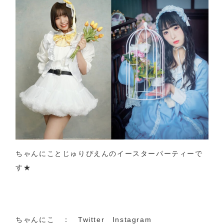
に
こ・
し
ゅ
り
ぴ
え
ん
イ
ー
ス
ちゃんにことじゅりぴえんのイースターパーティーで
タ
す★
ー
パ
ー
テ
ちゃんにこ ：
Twitter
Instagram