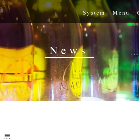
System
Menu
News
店長