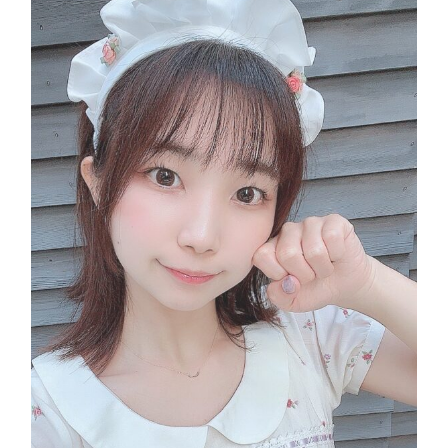
一
日
店
長