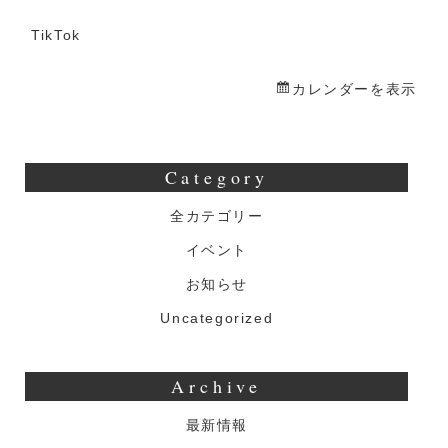
生
誕
TikTok
周
カレンダーを表示
年
卒
業
Category
イ
ベ
全カテゴリー
ン
イベント
ト
お知らせ
Uncategorized
Archive
最新情報