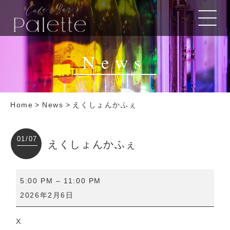
News
Home
>
News
>
えくしょんかふぇ
01/07
えくしょんかふぇ
え
5:00 PM
–
11:00 PM
く
2026年2月6日
し
ょ
X