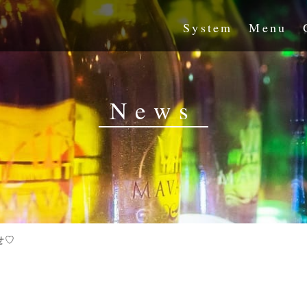
System
Menu
News
せ♡