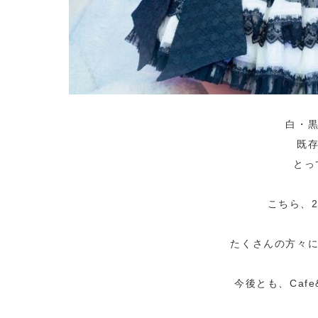
白・
既
とっ
こちら、2
たくさんの方々
今後とも、Cafe